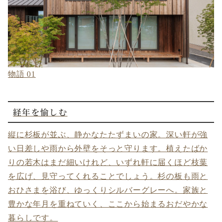
物語 01
経年を愉しむ
縦に杉板が並ぶ、静かなたたずまいの家。深い軒が強
い日差しや雨から外壁をそっと守ります。植えたばか
りの若木はまだ細いけれど、いずれ軒に届くほど枝葉
を広げ、見守ってくれることでしょう。杉の板も雨と
おひさまを浴び、ゆっくりシルバーグレーへ。家族と
豊かな年月を重ねていく、ここから始まるおだやかな
暮らしです。