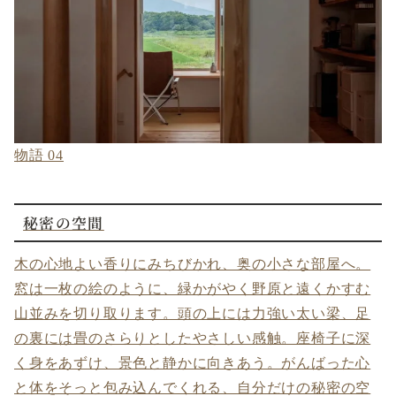
物語 04
秘密の空間
木の心地よい香りにみちびかれ、奥の小さな部屋へ。
窓は一枚の絵のように、緑かがやく野原と遠くかすむ
山並みを切り取ります。頭の上には力強い太い梁、足
の裏には畳のさらりとしたやさしい感触。座椅子に深
く身をあずけ、景色と静かに向きあう。がんばった心
と体をそっと包み込んでくれる、自分だけの秘密の空