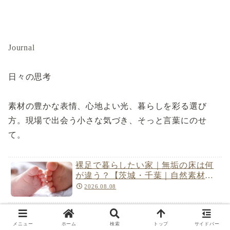
Journal
日々の思考
素材の豊かな表情、心地よい光、暮らしを彩る選び
方。現場で出会う小さな気づき、そっと言葉にのせ
て。
裸足で暮らしたい家｜無垢の床は何
が違う？【茨城・千葉｜自然素材の
家】
2026.08.08
床材3種を比べる｜無垢・複層・シー
トどう違う？【茨城・千葉｜自然素
メニュー
ホーム
検索
トップ
サイドバー