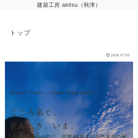
建築工房 akitsu（秋津）
トップ
2026.07.03
Ibaraki / Chiba — timber house atelier
こころ凪ぐ。
愛おしき、いま。
一人の建築士と紡ぐ、年間4棟限定の自然素材の家