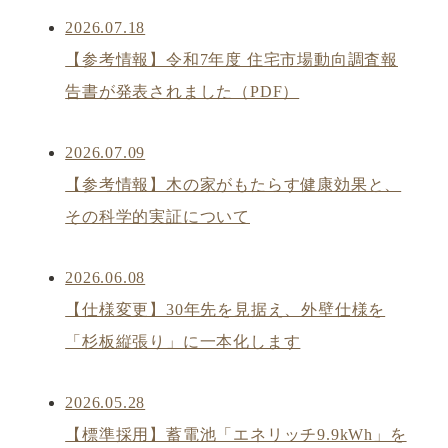
2026.07.18
【参考情報】令和7年度 住宅市場動向調査報
告書が発表されました（PDF）
2026.07.09
【参考情報】木の家がもたらす健康効果と、
その科学的実証について
2026.06.08
【仕様変更】30年先を見据え、外壁仕様を
「杉板縦張り」に一本化します
2026.05.28
【標準採用】蓄電池「エネリッチ9.9kWh」を