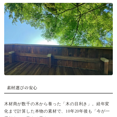
素材選びの安心
木材商が数千の木から養った「木の目利き」。経年変
化まで計算した本物の素材で、10年20年後も「今が一